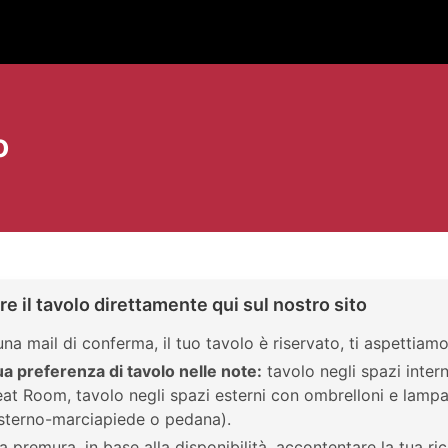
o
e il tavolo direttamente qui sul nostro sito
una mail di conferma, il tuo tavolo è riservato, ti aspettiamo
tua preferenza di tavolo nelle note:
tavolo negli spazi intern
at Room, tavolo negli spazi esterni con ombrelloni e lampa
esterno-marciapiede o pedana).
a premura, in base alla disponibilità, accontentare la tua ri