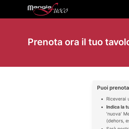
Prenota ora il tuo tavol
Puoi prenotar
Riceverai 
Indica la 
'nuova' Me
(dehors, 
Sarà nostr