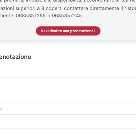
azioni superiori a 8 coperti contattare direttamente il risto
amente: 0685357255 o 0685357245
Devi disdire una prenotazione?
renotazione